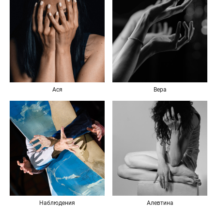
Ася
Вера
Наблюдения
Алевтина